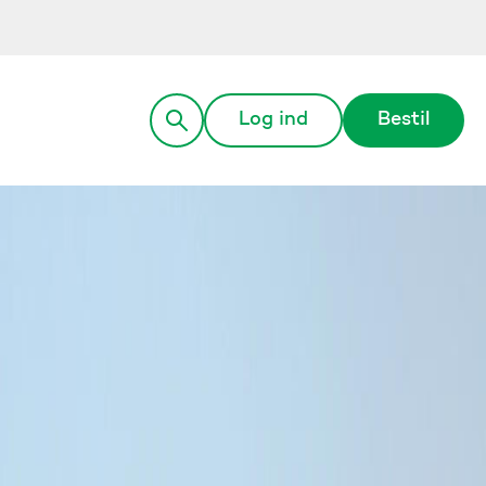
Log ind
Bestil