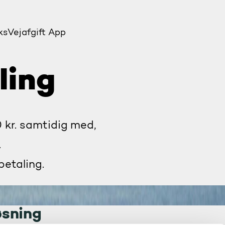
ks
Vejafgift App
ling
 kr. samtidig med,
.
 betaling.
øsning