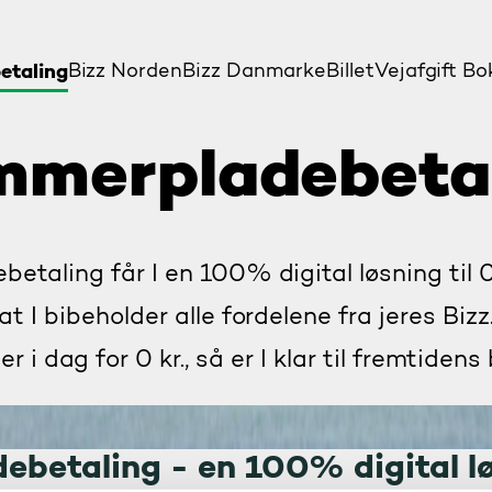
etaling
Bizz Norden
Bizz Danmark
eBillet
Vejafgift Bo
merpladebeta
taling får I en 100% digital løsning til 0
at I bibeholder alle fordelene fra jeres Bizz
er i dag for 0 kr.,
så er I klar til fremtidens
betaling - en 100% digital l