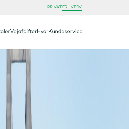
PRIVAT
ERHVERV
aler
Vejafgifter
Hvor
Kundeservice