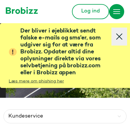
Log ind
Gå til startsiden
Hvad kan vi hjælpe dig
Der bliver i øjeblikket sendt
med?
falske e-mails og sms'er, som
udgiver sig for at være fra
Brobizz. Opdater altid dine
Søg blandt vores spørgsmål og svar
oplysninger direkte via vores
selvbetjening på brobizz.com
eller i Brobizz appen
Læs mere om phishing her
Go to page