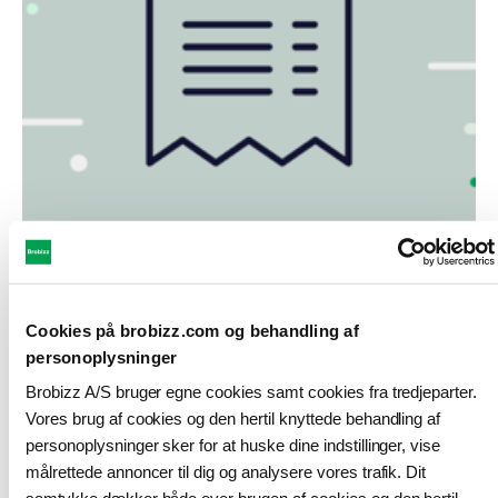
Cookies på brobizz.com og behandling af
personoplysninger
Jeg er blevet opkrævet 370 kroner
Brobizz A/S bruger egne cookies samt cookies fra tredjeparter.
Vores brug af cookies og den hertil knyttede behandling af
Den årlige pris for en ØresundGO rabataftale
personoplysninger sker for at huske dine indstillinger, vise
er 370 kroner
målrettede annoncer til dig og analysere vores trafik. Dit
Hvorfor er jeg blevet opkrævet 370 kroner?