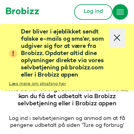
Log ind
Gå til startsiden
Der bliver i øjeblikket sendt
falske e-mails og sms'er, som
udgiver sig for at være fra
Brobizz. Opdater altid dine
Hvordan får jeg en
oplysninger direkte via vores
selvbetjening på brobizz.com
kreditnota udbetalt?
eller i Brobizz appen
Læs mere om phishing her
Hvis du har et tilgodehavende hos Brobizz,
kan du få det udbetalt via Brobizz
selvbetjening eller i Brobizz appen
Log ind i selvbetjeningen og anmod om at få
pengene udbetalt på siden 'Ture og forbrug'