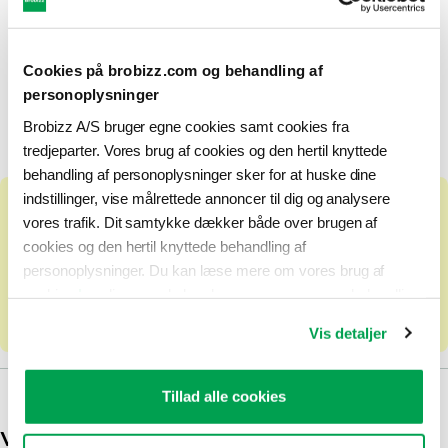
selvbetjening
Hvis du ikke længere har adgang til Brobizz
Cookies på brobizz.com og behandling af
selvbetjening, kan du udfylde
formularen her
personoplysninger
for at få udbetalt kreditnota.
Brobizz A/S bruger egne cookies samt cookies fra
tredjeparter. Vores brug af cookies og den hertil knyttede
behandling af personoplysninger sker for at huske dine
indstillinger, vise målrettede annoncer til dig og analysere
Vær opmærksom på
vores trafik. Dit samtykke dækker både over brugen af
cookies og den hertil knyttede behandling af
Dit betalingskort skal være gyldigt, og skal
personoplysninger. Du kan læse mere om vores brug af
kunne modtage refusioner. Vi kan ikke
cookies
her
, ligesom du kan læse mere om vores behandling
udbetale til et dankort.
af personoplysninger
her
. Du kan til enhver tid ændre eller
Vis detaljer
tilbagekalde dit samtykke ved at klikke på “Ændring af dit
samtykke” i vores cookiepolitik.
Tillad alle cookies
Var denne artikel en hjælp?