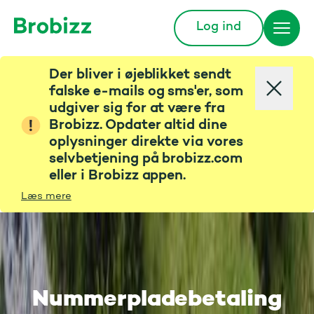
Log ind
Gå til startsiden
Der bliver i øjeblikket sendt
falske e-mails og sms'er, som
udgiver sig for at være fra
Brobizz. Opdater altid dine
oplysninger direkte via vores
selvbetjening på brobizz.com
eller i Brobizz appen.
Læs mere
Nummerpladebetaling