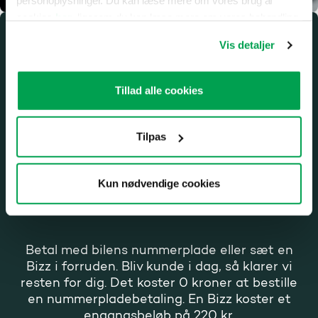
personoplysninger. Du kan læse mere om vores brug af
cookies
her
, ligesom du kan læse mere om vores behandling
af personoplysninger
her
. Du kan til enhver tid ændre eller
Vis detaljer
Fordelene ved vores
tilbagekalde dit samtykke ved at klikke på “Ændring af dit
samtykke” i vores cookiepolitik.
automatiske
Tillad alle cookies
betalingsløsninger
Tilpas
Kun nødvendige cookies
Nem betaling på farten
Betal med bilens nummerplade eller sæt en
Bizz i forruden. Bliv kunde i dag, så klarer vi
resten for dig. Det koster 0 kroner at bestille
en nummerpladebetaling. En Bizz koster et
engangsbeløb på 220 kr.