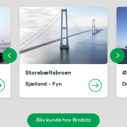
Storebæltsbroen
Ø
Sjælland - Fyn
D
Bliv kunde hos Brobizz