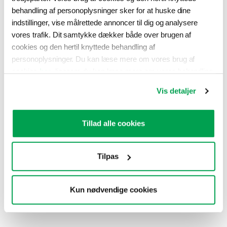
behandling af personoplysninger sker for at huske dine
indstillinger, vise målrettede annoncer til dig og analysere
vores trafik. Dit samtykke dækker både over brugen af
cookies og den hertil knyttede behandling af
personoplysninger. Du kan læse mere om vores brug af
cookies
her
, ligesom du kan læse mere om vores behandling
af personoplysninger
her
. Du kan til enhver tid ændre eller
Vis detaljer
tilbagekalde dit samtykke ved at klikke på “Ændring af dit
samtykke” i vores cookiepolitik.
Tillad alle cookies
Tilpas
Kun nødvendige cookies