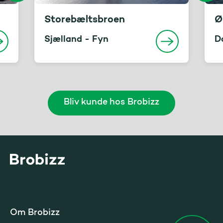
Storebæltsbroen
Ø
Sjælland - Fyn
D
Bliv kunde hos Brobizz
Gå til startsiden
Om Brobizz