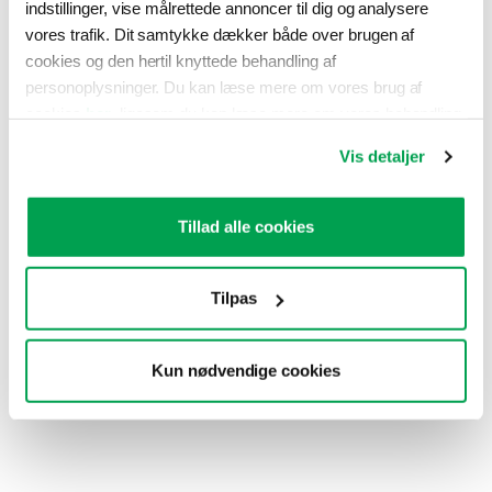
indstillinger, vise målrettede annoncer til dig og analysere
vores trafik. Dit samtykke dækker både over brugen af
cookies og den hertil knyttede behandling af
personoplysninger. Du kan læse mere om vores brug af
cookies
her
, ligesom du kan læse mere om vores behandling
Få svar på dine spørgsmål
af personoplysninger
her
. Du kan til enhver tid ændre eller
Vis detaljer
tilbagekalde dit samtykke ved at klikke på “Ændring af dit
samtykke” i vores cookiepolitik.
Tillad alle cookies
Tilpas
Kun nødvendige cookies