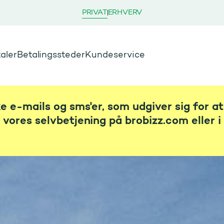
PRIVAT
ERHVERV
aler
Betalingssteder
Kundeservice
ske e-mails og sms'er, som udgiver sig for a
a vores selvbetjening på brobizz.com eller 