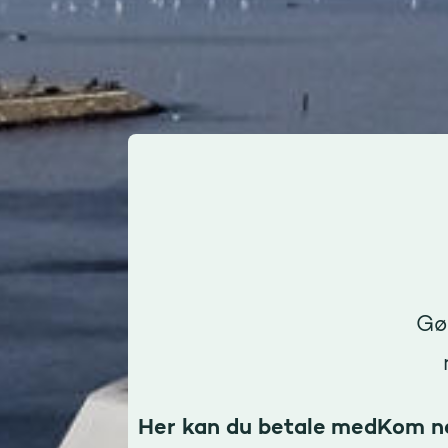
Gø
Her kan du betale med
Kom n