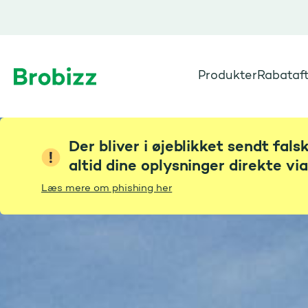
Produkter
Rabataft
Gå til startsiden
Der bliver i øjeblikket sendt fal
altid dine oplysninger direkte vi
Læs mere om phishing her