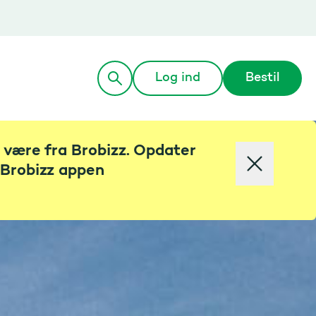
Log ind
Bestil
t være fra Brobizz. Opdater
i Brobizz appen